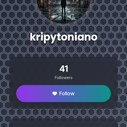
kripytoniano
41
Followers
Follow